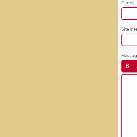
E-mail
Site Int
Messag