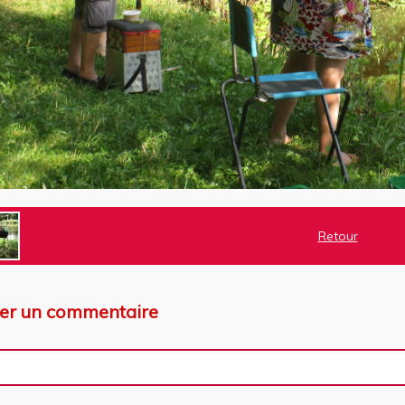
Retour
ter un commentaire