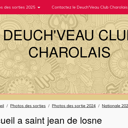
s des sorties 2025
Contactez le Deuch'Veau Club Charolais
DEUCH'VEAU CLU
CHAROLAIS
eil
/
Photos des sorties
/
Photos des sortie 2024
/
Nationale 202
ueil a saint jean de losne