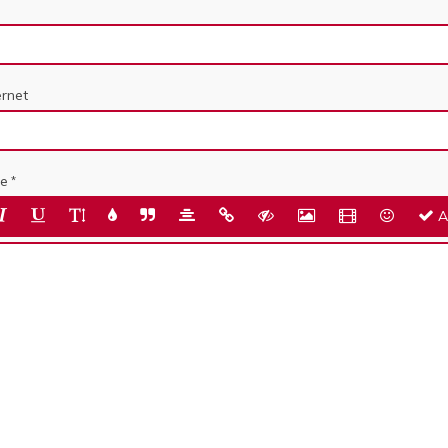
ernet
e
A