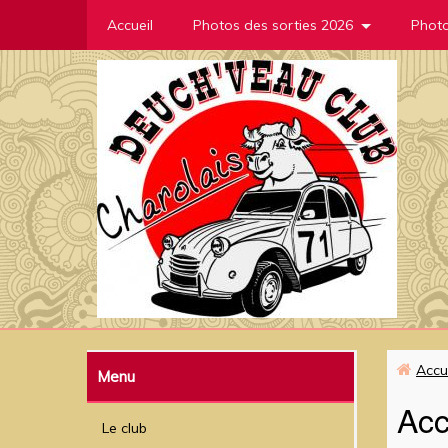
Accueil
Photos des sorties 2026
Photo
Accu
Menu
Acc
Le club