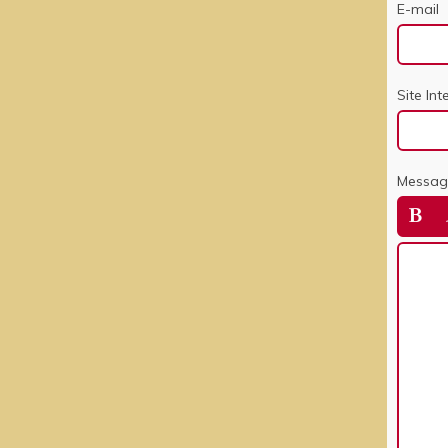
E-mail
Site Int
Messag