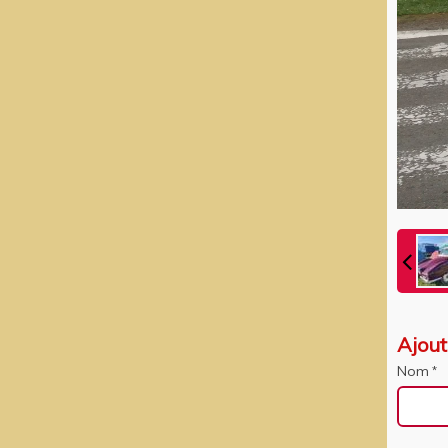
Ajou
Nom