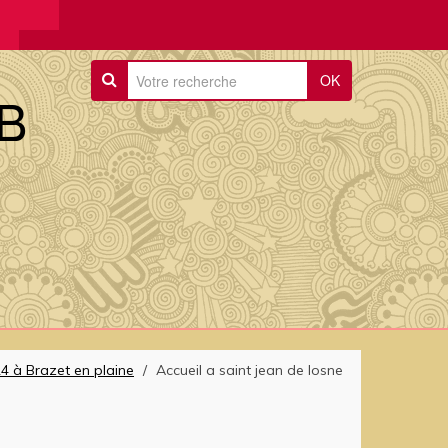
OK
B
4 à Brazet en plaine
/
Accueil a saint jean de losne