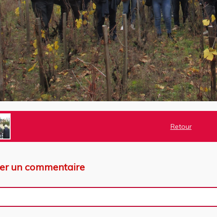
Retour
ter un commentaire