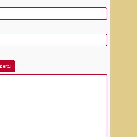
perçu