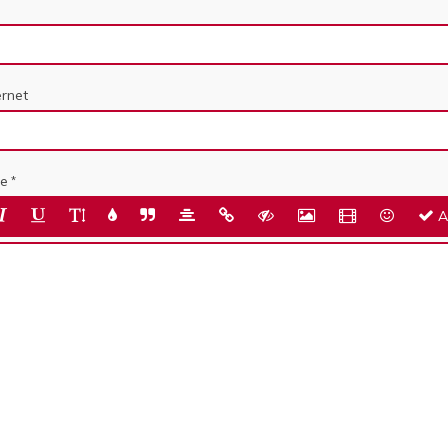
ernet
e
A