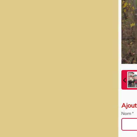
Ajou
Nom