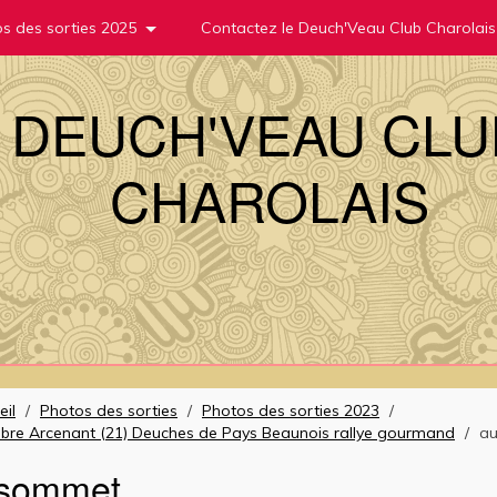
s des sorties 2025
Contactez le Deuch'Veau Club Charolais
DEUCH'VEAU CLU
CHAROLAIS
eil
/
Photos des sorties
/
Photos des sorties 2023
/
bre Arcenant (21) Deuches de Pays Beaunois rallye gourmand
/
a
 sommet