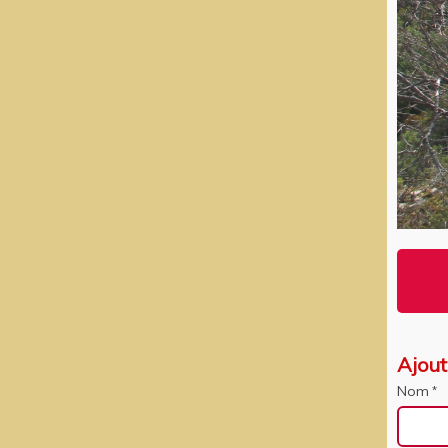
Ajou
Nom