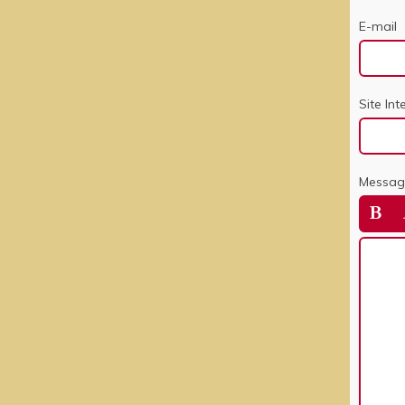
E-mail
Site Int
Messag