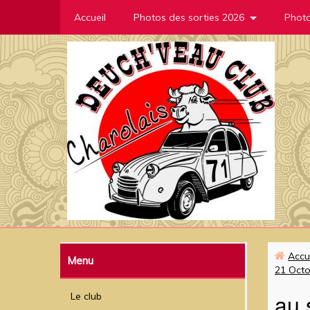
Accueil
Photos des sorties 2026
Photo
Accu
Menu
21 Octo
au
Le club