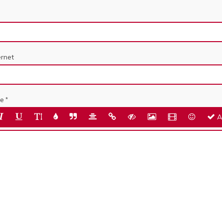
ernet
e
A