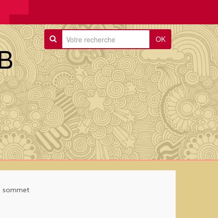
OK
B
u sommet