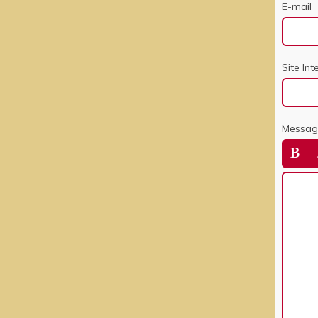
E-mail
Site Int
Messag