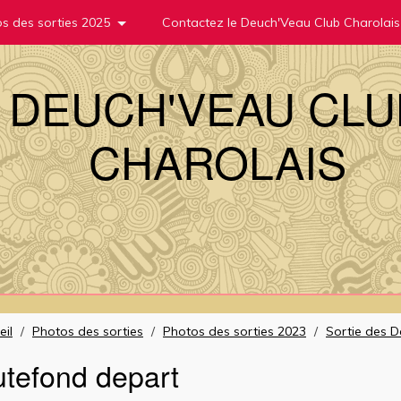
s des sorties 2025
Contactez le Deuch'Veau Club Charolais
DEUCH'VEAU CLU
CHAROLAIS
eil
/
Photos des sorties
/
Photos des sorties 2023
/
Sortie des 
tefond depart