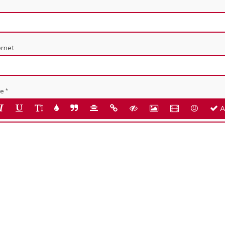
ernet
e
A