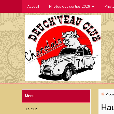
Accueil
Photos des sorties 2026
Photo
Accu
Menu
Hau
Le club