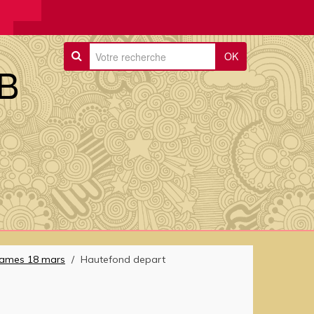
OK
B
Dames 18 mars
/
Hautefond depart