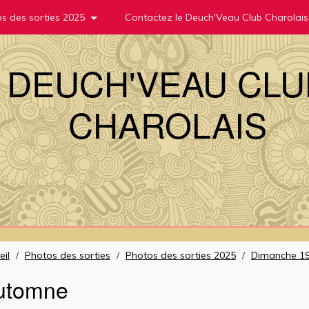
s des sorties 2025
Contactez le Deuch'Veau Club Charolais
DEUCH'VEAU CLU
CHAROLAIS
eil
/
Photos des sorties
/
Photos des sorties 2025
/
Dimanche 19
utomne