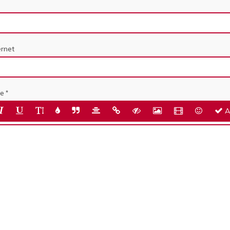
ernet
e
A