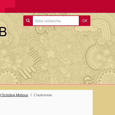
OK
B
 Octobre Matour
/
L'automne