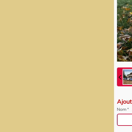
Ajou
Nom