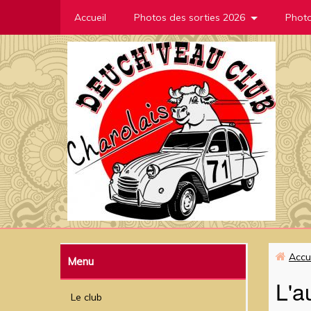
Accueil
Photos des sorties 2026
Photo
Accu
Menu
L'a
Le club