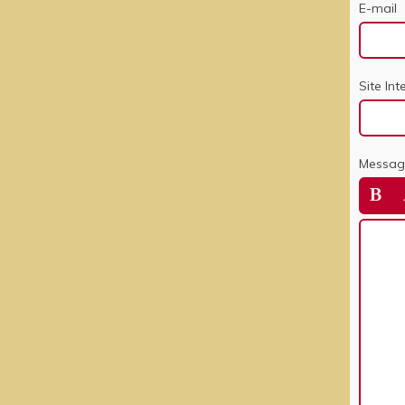
E-mail
Site Int
Messag