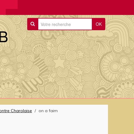
OK
B
ontre Charolaise
/
on a faim