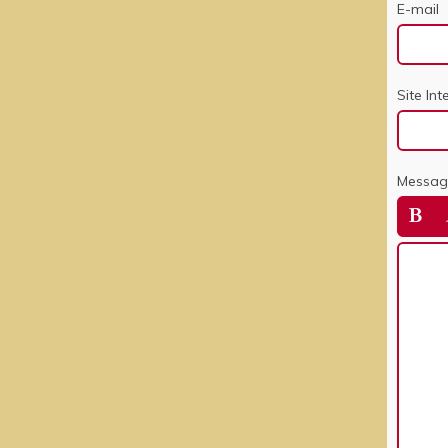
E-mail
Site Int
Messag