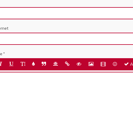
ernet
e
A