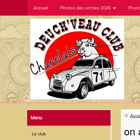
Accueil
Photos des sorties 2026
Photo
Accu
Menu
on 
Le club