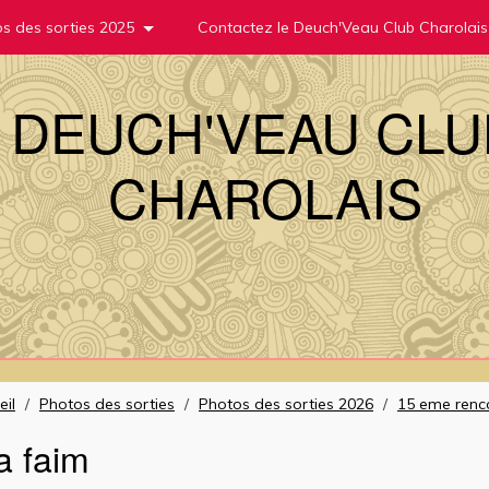
s des sorties 2025
Contactez le Deuch'Veau Club Charolais
DEUCH'VEAU CLU
CHAROLAIS
eil
/
Photos des sorties
/
Photos des sorties 2026
/
15 eme renc
a faim