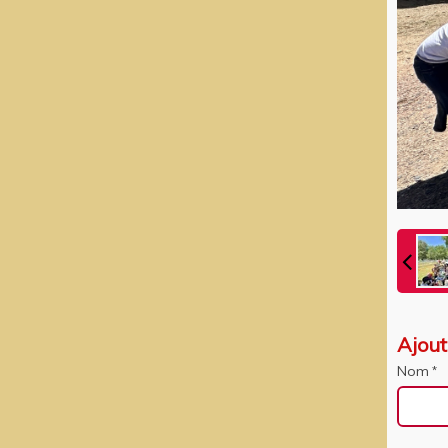
Ajou
Nom